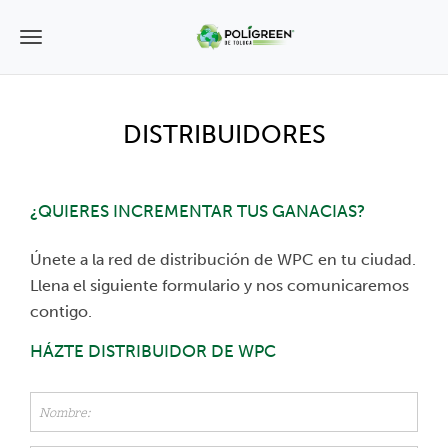
T
o
g
DISTRIBUIDORES
g
l
¿QUIERES INCREMENTAR TUS GANACIAS?
e
n
Únete a la red de distribución de WPC en tu ciudad.
Llena el siguiente formulario y nos comunicaremos
a
contigo.
v
HÁZTE DISTRIBUIDOR DE WPC
i
g
a