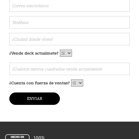
t
i
o
n
¿Vende deck actualmete?
¿Cuenta con fuerza de ventas?
100%