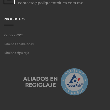
contacto@poligreentoluca.com.mx
PRODUCTOS
Perfiles WPC
Láminas acanaladas
Láminas tipo teja