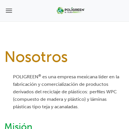
T
o
g
g
Nosotros
l
e
n
®
POLIGREEN
es una empresa mexicana líder en la
a
fabricación y comercialización de productos
derivados del reciclaje de plásticos: perfiles WPC
v
(compuesto de madera y plástico) y láminas
i
plásticas tipo teja y acanaladas.
g
Misión
a